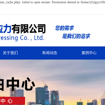
se_cache.php): failed to open stream: Permission denied in /home/yfylgyyvf0
关于我们
新闻动态
案例中心