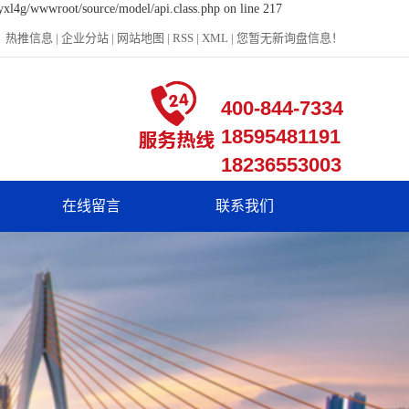
yxl4g/wwwroot/source/model/api.class.php on line 217
热推信息
|
企业分站
|
网站地图
|
RSS
|
XML
|
您暂无新询盘信息！
400-844-7334
18595481191
18236553003
在线留言
联系我们