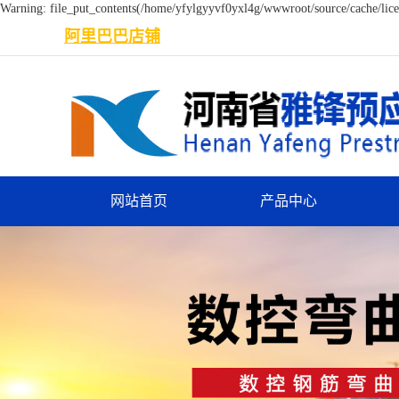
Warning: file_put_contents(/home/yfylgyyvf0yxl4g/wwwroot/source/cache/licen
阿里巴巴店铺
网站首页
产品中心